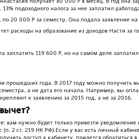
астасия получает 80 000 Р в месяц. В год она за
 13% подоходного налога за нее заплатил работода
 по 20 000 Р за семестр. Она подала заявление на
тет расходы на образование из доходов Насти за г
 заплатить 119 600 Р, но на самом деле заплатила
и прошедших года. В 2017 году можно получить вы
местра, а не дата его начала. Например, вы оплат
крепляют к заявлению за 2015 год, а не за 2016.
 вычет?
е: вам нужно будет только привезти уведомление и
с (п. 2 ст. 219 НК РФ).Если у вас есть личный каби
олучить доступ к кабинету, придется обратиться