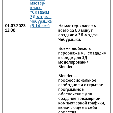
мастер-
класс:
“Создаем
3Д-модель
Чебурашка”
01.07.2023
(9-14 лет)
На мастер-классе мы
13:00
всего за 60 минут
создадим 3Д-модель
Чебурашки.
Всеми любимого
персонажа мы создадим
в среде для 3Д-
моделирования –
Blender.
Blender —
профессиональное
свободное и открытое
программное
обеспечение для
создания трёхмерной
компьютерной графики,
включающее в себя
средства