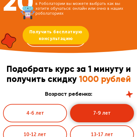
20
в Роболатории вы можете выбрать как вы
хотите обучаться: онлайн или очно в наших
роболаториях
Получить бесплатную
консультацию
Подобрать курс за 1 минуту и
получить скидку
1000 рублей
Возраст ребенка:
4-6 лет
7-9 лет
10-12 лет
13-17 лет